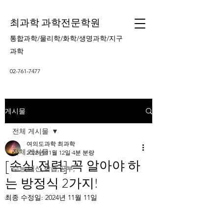
최과학 과학전문학원
통합과학/물리학/화학/생명과학/지구
과학
02-761-7477
게시물
전체 게시물
여의도과학 최과학
전체 게시물
2022년 11월 12일
4분 분량
[손실 전력] 꼭 알아야 하
수능,내신,학습,공부,
는 방정식 2가지!
최종 수정일:
2024년 11월 11일